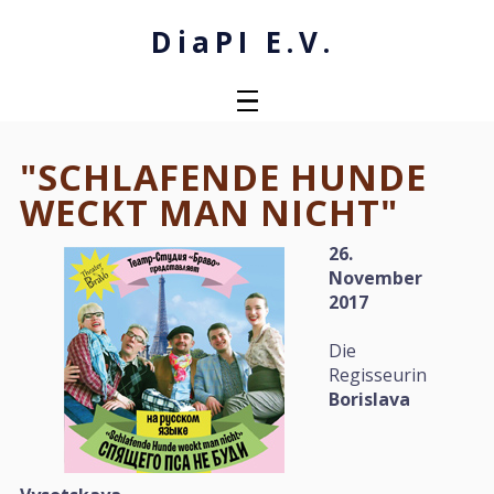
DiaPI E.V.
NEWS
VERANSTALTUNGEN
"SCHLAFENDE HUNDE
Kinderfeste Und Aufführungen
Theateraufführungen
Blaue Flämmchen
Ausstellungen
ÜBER UNS
WECKT MAN NICHT"
2003-2010
2011-
Presse
26.
WISSENSCHAFT
November
2017
Artikel
GALERIE
Die
Regisseurin
Borislava